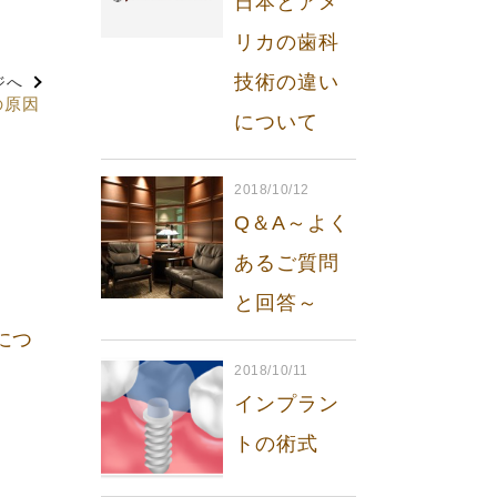
日本とアメ
リカの歯科
技術の違い
ジへ
の原因
について
2018/10/12
Q＆A～よく
あるご質問
と回答～
につ
2018/10/11
インプラン
トの術式