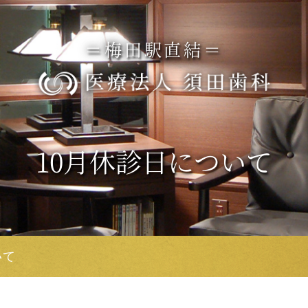
＝梅田駅直結＝
10月休診日について
いて