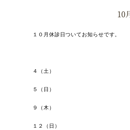
1
１０月休診日ついてお知らせです。
４（土）
５（日）
９（木）
１２（日）